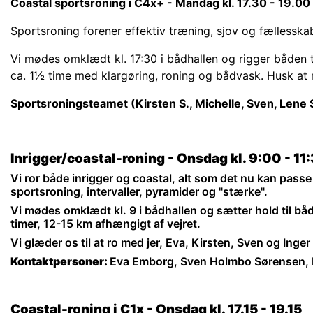
Coastal sportsroning i C4x+ - Mandag kl. 17.30 - 19.00
Sportsroning forener effektiv træning, sjov og fællessk
Vi mødes omklædt kl. 17:30 i bådhallen og rigger båden 
ca. 1½ time med klargøring, roning og bådvask.
Husk at 
Sportsroningsteamet (Kirsten S., Michelle, Sven, Lene 
Inrigger/coastal-roning - Onsdag kl. 9:00 - 11
Vi ror både inrigger og coastal, alt som det nu kan pass
sportsroning, intervaller, pyramider og "stærke".
Vi mødes omklædt kl. 9 i bådhallen og sætter hold til båd
timer, 12-15 km afhængigt af vejret.
Vi glæder os til at ro med jer, Eva, Kirsten, Sven og Inger
Kontaktpersoner:
Eva Emborg, Sven Holmbo Sørensen, K
Coastal-roning i C1x - Onsdag kl. 17.15 - 19.15