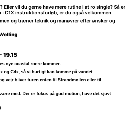
 Eller vil du gerne have mere rutine i at ro single? Så er
u i C1X instruktionsforløb, er du også velkommen.
mmen og træner teknik og manøvrer efter ønsker og
 Welling
- 19.15
ores nye coastal roere kommer.
2x og C4x, så vi hurtigt kan komme på vandet.
g vejr bliver turen enten til Strandmøllen eller til
n være med. Der er fokus på god motion, have det sjovt
g