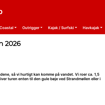
b
Coastal
Outrigger
Kajak / Surfski
Havkajak
n 2026
dene, så vi hurtigt kan komme på vandet. Vi roer ca. 1,5
iver turen enten til den gule bøje ved Strandmøllen eller i