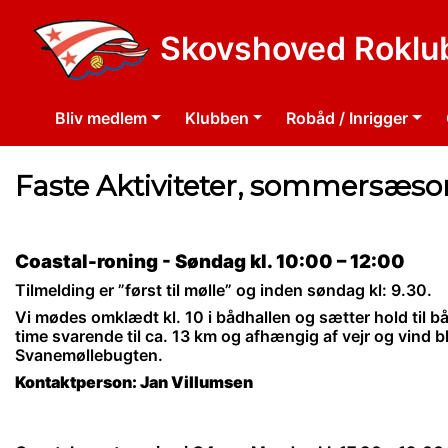
Skovshoved Roklu
Bliv medlem
Klubben
Robåd / Inrigger
Faste Aktiviteter, sommersæso
Coastal-roning - Søndag kl. 10:00 – 12:00
Tilmelding er ”først til mølle” og inden søndag kl: 9.30.
Vi mødes omklædt kl. 10 i bådhallen og sætter hold til bå
time svarende til ca. 13 km og afhængig af vejr og vind bl
Svanemøllebugten.
Kontaktperson: Jan Villumsen