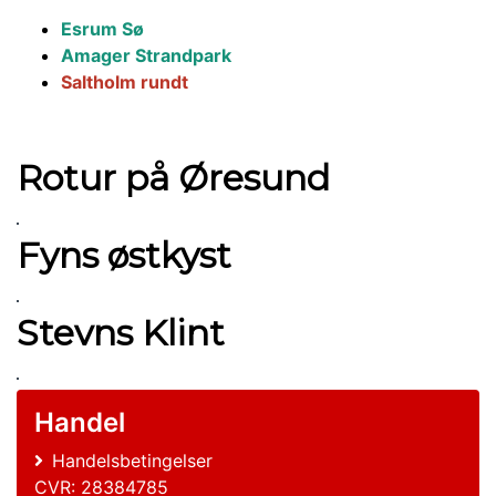
Esrum Sø
Amager Strandpark
Saltholm rundt
Rotur på Øresund
Fyns østkyst
Stevns Klint
Handel
Handelsbetingelser
CVR: 28384785