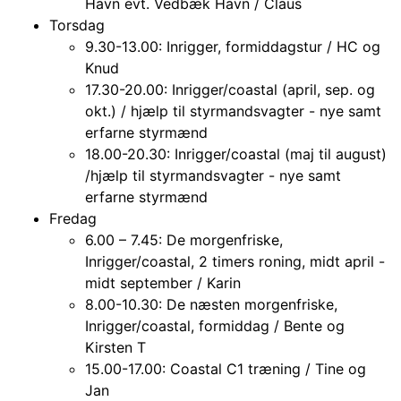
Havn evt. Vedbæk Havn / Claus
Torsdag
9.30-13.00: Inrigger, formiddagstur / HC og
Knud
17.30-20.00: Inrigger/coastal (april, sep. og
okt.) / hjælp til styrmandsvagter - nye samt
erfarne styrmænd
18.00-20.30: Inrigger/coastal (maj til august)
/hjælp til styrmandsvagter - nye samt
erfarne styrmænd
Fredag
6.00 – 7.45: De morgenfriske,
Inrigger/coastal, 2 timers roning, midt april -
midt september / Karin
8.00-10.30: De næsten morgenfriske,
Inrigger/coastal, formiddag / Bente og
Kirsten T
15.00-17.00: Coastal C1 træning / Tine og
Jan